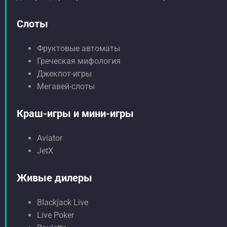
Слоты
Фруктовые автоматы
Греческая мифология
Джекпот-игры
Мегавей-слоты
Краш-игры и мини-игры
Aviator
JetX
Живые дилеры
Blackjack Live
Live Poker