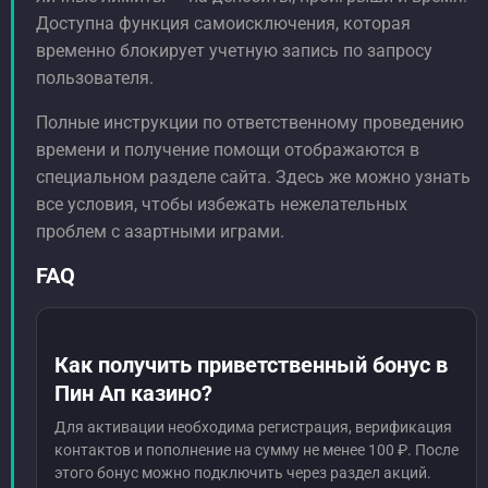
Доступна функция самоисключения, которая
временно блокирует учетную запись по запросу
пользователя.
Полные инструкции по ответственному проведению
времени и получение помощи отображаются в
специальном разделе сайта. Здесь же можно узнать
все условия, чтобы избежать нежелательных
проблем с азартными играми.
FAQ
Как получить приветственный бонус в
Пин Ап казино?
Для активации необходима регистрация, верификация
контактов и пополнение на сумму не менее 100 ₽. После
этого бонус можно подключить через раздел акций.