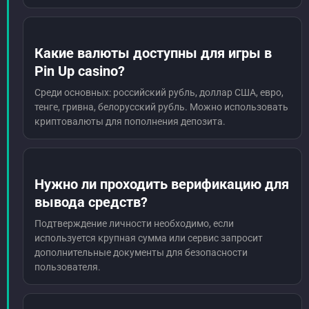
Какие валюты доступны для игры в
Pin Up casino?
Среди основных: российский рубль, доллар США, евро,
тенге, гривна, белорусский рубль. Можно использовать
криптовалюты для пополнения депозита.
Нужно ли проходить верификацию для
вывода средств?
Подтверждение личности необходимо, если
используется крупная сумма или сервис запросит
дополнительные документы для безопасности
пользователя.