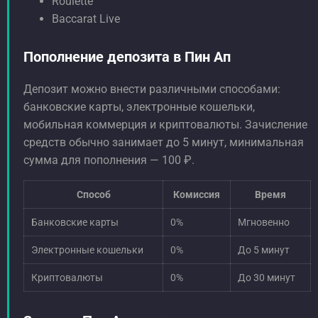
Roulette
Baccarat Live
Пополнение депозита в Пин Ап
Депозит можно внести различными способами:
банковские карты, электронные кошельки,
мобильная коммерция и криптовалюты. Зачисление
средств обычно занимает до 5 минут, минимальная
сумма для пополнения — 100 ₽.
Способ
Комиссия
Время
Банковские карты
0%
Мгновенно
Электронные кошельки
0%
До 5 минут
Криптовалюты
0%
До 30 минут