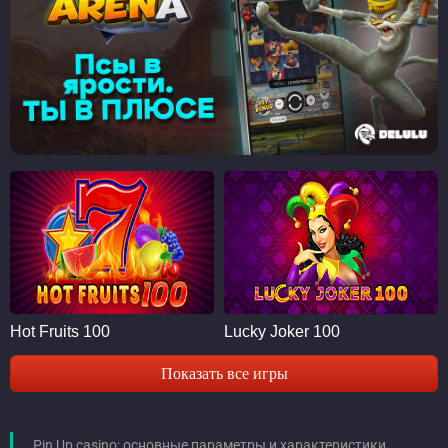
Hot Fruits 100
Lucky Joker 100
Показать все игры
Pin Up casino: основные параметры и характеристики